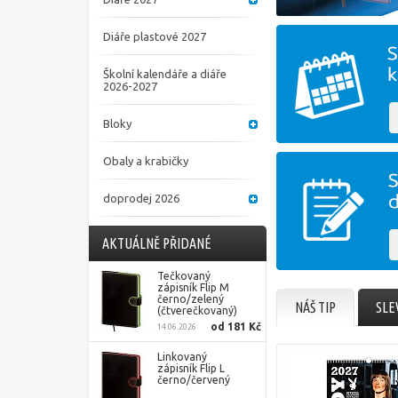
Diáře plastové 2027
Školní kalendáře a diáře
2026-2027
Bloky
Obaly a krabičky
doprodej 2026
AKTUÁLNĚ PŘIDANÉ
Tečkovaný
zápisník Flip M
černo/zelený
NÁŠ TIP
SLE
(čtverečkovaný)
od 181 Kč
14.06.2026
Linkovaný
zápisník Flip L
černo/červený