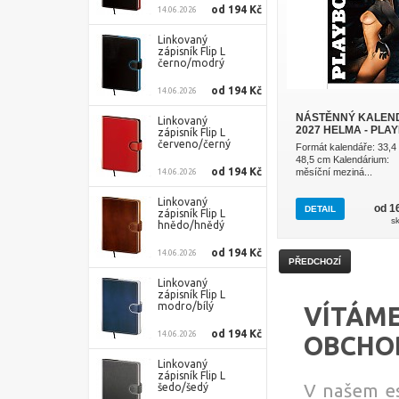
od 194 Kč
14.06.2026
Linkovaný
zápisník Flip L
černo/modrý
od 194 Kč
14.06.2026
NÁSTĚNNÝ KALEN
Linkovaný
2027 HELMA - PLA
zápisník Flip L
červeno/černý
Formát kalendáře: 33,4
48,5 cm Kalendárium:
od 194 Kč
měsíční meziná...
14.06.2026
Linkovaný
od 1
DETAIL
zápisník Flip L
s
hnědo/hnědý
od 194 Kč
14.06.2026
PŘEDCHOZÍ
Linkovaný
zápisník Flip L
modro/bílý
VÍTÁME
od 194 Kč
14.06.2026
OBCHO
Linkovaný
zápisník Flip L
V našem es
šedo/šedý