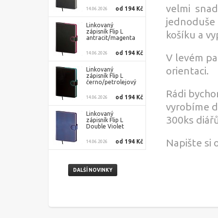
velmi sna
od 194 Kč
14.06.2026
jednoduše 
Linkovaný
zápisník Flip L
košíku a vy
antracit/magenta
od 194 Kč
14.06.2026
V levém pan
orientaci.
Linkovaný
zápisník Flip L
černo/petrolejový
Rádi bycho
od 194 Kč
14.06.2026
vyrobíme di
Linkovaný
300ks diářů
zápisník Flip L
Double Violet
Napište si
od 194 Kč
14.06.2026
DALŠÍ NOVINKY